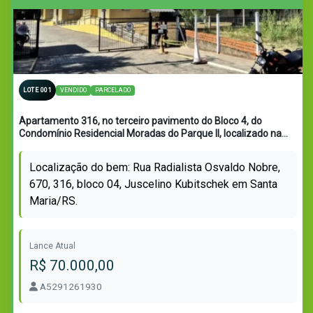
VENDIDO
PARCELADO
LOTE 001
Apartamento 316, no terceiro pavimento do Bloco 4, do
Condomínio Residencial Moradas do Parque II, localizado na
Rua Radialista Oswaldo Nobre n°670 em Santa Maria/RS, com
área privativa de 38,4100m², área total de 43,2237m² e fração
Localização do bem: Rua Radialista Osvaldo Nobre,
ideal equivalente a 0,004167 do terreno e das coisas de uso
670, 316, bloco 04, Juscelino Kubitschek em Santa
comum. Matriculado sob n°109.902 do CRI de Santa Maria/RS.
Maria/RS.
Lance Atual
R$ 70.000,00
A5291261930