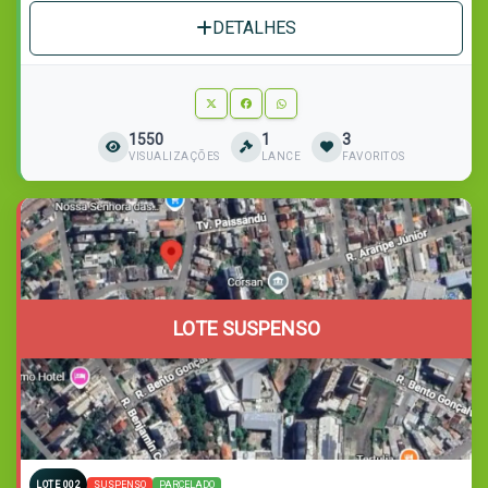
DETALHES
1550
1
3
VISUALIZAÇÕES
LANCE
FAVORITOS
LOTE SUSPENSO
SUSPENSO
PARCELADO
LOTE 002