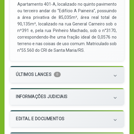
Apartamento 401-A, localizado no quinto pavimento
ou terceiro andar do ‘’Edifício A Paineira’’, possuindo
a área privativa de 85,035m², área real total de
90,135m², localizado na rua General Carneiro sob o
nº391 e, pela rua Pinheiro Machado, sob o n°3170,
correspondendo-lhe uma fração ideal de 0,0576 no
terreno e nas coisas de uso comum. Matriculado sob
n°55.560 do CRI de Santa Maria/RS.
ÚLTIMOS LANCES
0
keyboard_arrow_down
INFORMAÇÕES JUDICIAIS
keyboard_arrow_down
EDITAL E DOCUMENTOS
keyboard_arrow_down