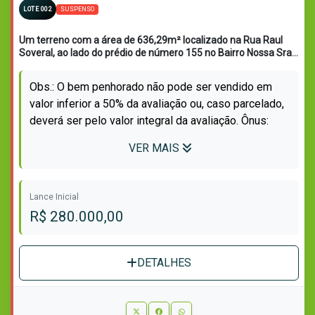
SUSPENSO
LOTE 002
Um terreno com a área de 636,29m² localizado na Rua Raul
Soveral, ao lado do prédio de número 155 no Bairro Nossa Sra.
do Perpetuo Socorro em Santa Maria/RS, terreno esse sem
benfeitorias, designado Lote 04, a 88m de distância da esquina
Obs.: O bem penhorado não pode ser vendido em
da Rua Casemiro de Abreu, com as seguintes medidas e
valor inferior a 50% da avaliação ou, caso parcelado,
confrontações: a Leste, mede 18m e faz frente com a Rua
Raul Soveral; desse ponto, em linha reta, 36,09m no sentido
deverá ser pelo valor integral da avaliação. Ônus:
Leste-Oeste, confronta ao Norte com o Lote 03; desse ponto,
Av.4/115.686- Restrição de Al...
em linha reta na extensão de 18,06m, no sentido Norte-Sul,
VER MAIS
confronta a Oeste com propriedade do Clube Atirador
Esportivo; desse ponto, em linha reta na extensão de 34,62m,
no sentido Oeste-Leste, confronta ao Sul com o Lote 05.
Matriculado sob nº 115.686 do CRI de Santa Maria/RS.
Lance Inicial
R$ 280.000,00
DETALHES