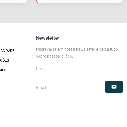
Newsletter
Inscreva-se em nossa newsletter e saiba tudo
VACIDADE
sobre nossos leilões.
IÇÕES
KIES
mail