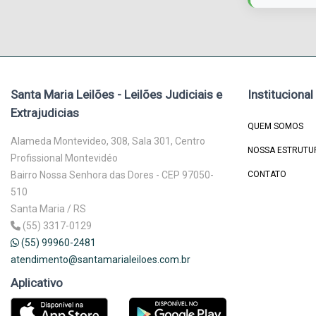
Santa Maria Leilões - Leilões Judiciais e
Institucional
Extrajudicias
QUEM SOMOS
Alameda Montevideo, 308, Sala 301, Centro
NOSSA ESTRUTU
Profissional Montevidéo
Bairro Nossa Senhora das Dores - CEP 97050-
CONTATO
510
Santa Maria / RS
(55) 3317-0129
(55) 99960-2481
atendimento@santamarialeiloes.com.br
Aplicativo