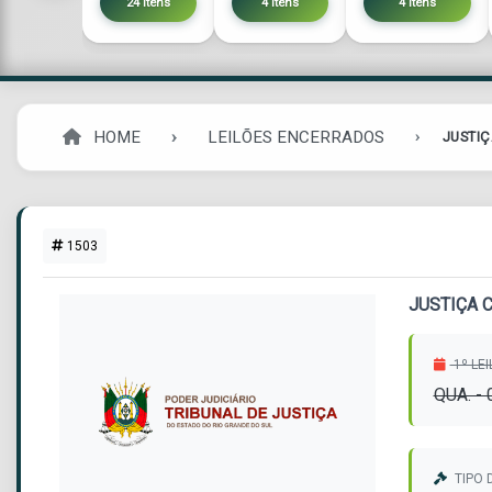
24 itens
4 itens
4 itens
HOME
LEILÕES ENCERRADOS
JUSTIÇ
1503
JUSTIÇA 
1º LE
QUA. -
TIPO 