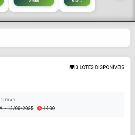
0 itens
0 itens
3 LOTES DISPONÍVEIS
º LEILÃO
A. - 13/08/2025
14:00