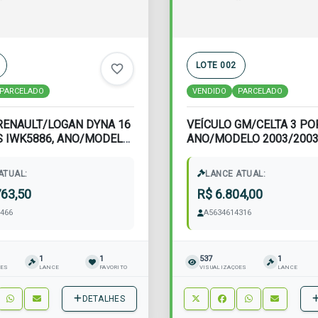
LOTE 002
favorite_border
PARCELADO
VENDIDO
PARCELADO
RENAULT/LOGAN DYNA 16
VEÍCULO GM/CELTA 3 PO
S IWK5886, ANO/MODELO
ANO/MODELO 2003/2003
 RENA...
ILB4012, RENAVAM 79...
ATUAL:
LANCE ATUAL:
763,50
R$ 6.804,00
466
A5634614316
1
1
537
1
ÕES
LANCE
FAVORITO
VISUALIZAÇÕES
LANCE
DETALHES