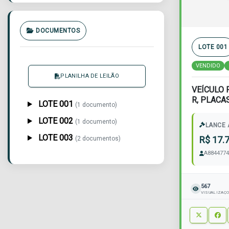
DOCUMENTOS
LOTE 001
VENDIDO
PLANILHA DE LEILÃO
VEÍCULO 
R, PLACA
LOTE 001
(1 documento)
2014,2015,
LOTE 002
(1 documento)
LANCE 
LOTE 003
R$ 17.
(2 documentos)
A8844774
567
VISUALIZAÇ