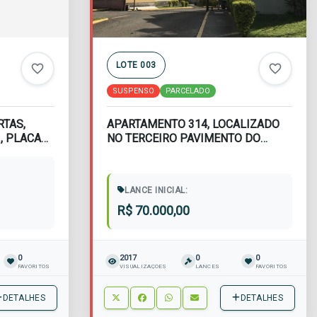
LOTE 003
favorite_border
favorite_border
SUSPENSO
PARCELADO
RTAS,
APARTAMENTO 314, LOCALIZADO
, PLACAS
NO TERCEIRO PAVIMENTO DO
BLOCO D, DO CONJUNTO R...
LANCE INICIAL:
R$ 70.000,00
0
2017
0
0
FAVORITOS
VISUALIZAÇÕES
LANCES
FAVORITOS
DETALHES
DETALHES