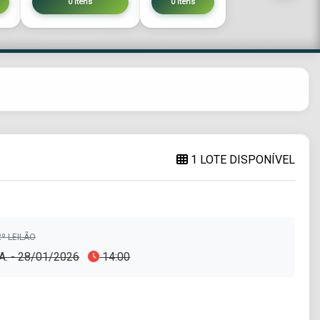
0 itens
0 itens
1 LOTE DISPONÍVEL
º LEILÃO
A. - 28/01/2026
14:00