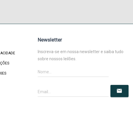
Newsletter
Inscreva-se em nossa newsletter e saiba tudo
VACIDADE
sobre nossos leilões.
IÇÕES
KIES
mail