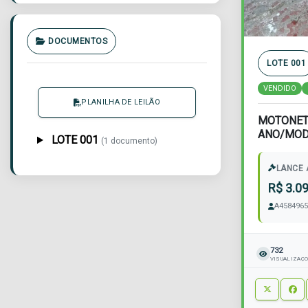
DOCUMENTOS
LOTE 001
VENDIDO
PLANILHA DE LEILÃO
MOTONETA
ANO/MODE
LOTE 001
(1 documento)
ILX4270, 
LANCE 
R$ 3.0
A4584965
732
VISUALIZAÇ