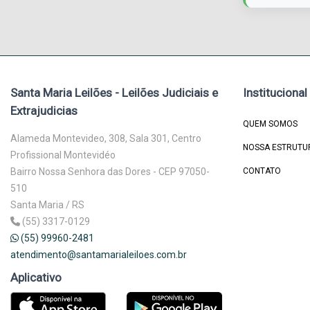
Santa Maria Leilões - Leilões Judiciais e
Institucional
Extrajudicias
QUEM SOMOS
Alameda Montevideo, 308, Sala 301, Centro
NOSSA ESTRUTU
Profissional Montevidéo
Bairro Nossa Senhora das Dores - CEP 97050-
CONTATO
510
Santa Maria / RS
(55) 3317-0129
(55) 99960-2481
atendimento@santamarialeiloes.com.br
Aplicativo