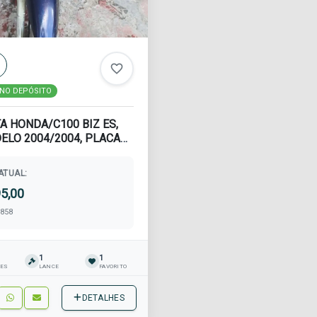
favorite_border
NO DEPÓSITO
 HONDA/C100 BIZ ES,
LO 2004/2004, PLACA
RENAVAM 83...
ATUAL:
95,00
858
1
1
ÕES
LANCE
FAVORITO
DETALHES