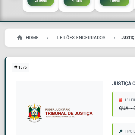
26 itens
4 itens
4 itens
HOME
LEILÕES ENCERRADOS
JUSTIÇ
1575
JUSTIÇA 
1º LE
QUA. -
TIPO 