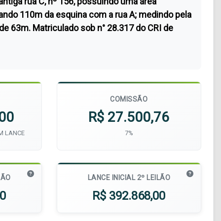
antiga rua C, nº 156, possuindo uma área
tando 110m da esquina com a rua A; medindo pela
e 63m. Matriculado sob n° 28.317 do CRI de
COMISSÃO
,00
R$ 27.500,76
UM LANCE
7%
LÃO
LANCE INICIAL 2º LEILÃO
00
R$ 392.868,00