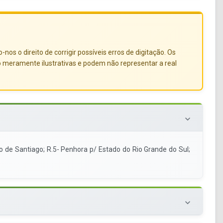
s o direito de corrigir possíveis erros de digitação. Os
o meramente ilustrativas e podem não representar a real
keyboard_arrow_down
o de Santiago; R.5- Penhora p/ Estado do Rio Grande do Sul;
keyboard_arrow_down