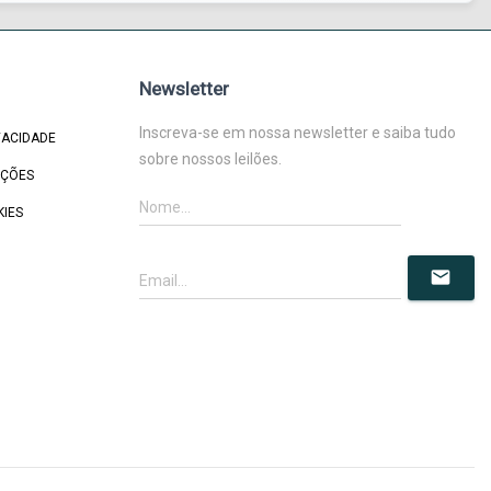
Newsletter
Inscreva-se em nossa newsletter e saiba tudo
VACIDADE
sobre nossos leilões.
IÇÕES
KIES
mail