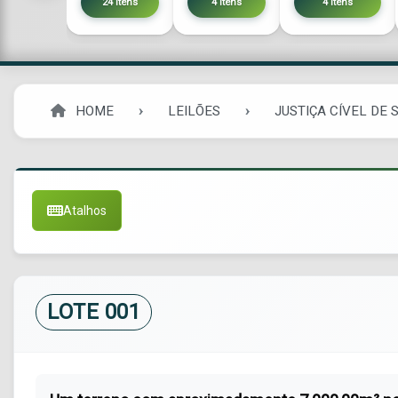
24 itens
4 itens
4 itens
HOME
LEILÕES
JUSTIÇA CÍVEL DE
Atalhos
LOTE 001