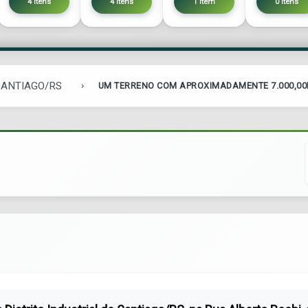
4 itens
4 itens
1 item
0 itens
 SANTIAGO/RS
UM TERRENO COM APROXIMADAMENTE 7.000,00M²