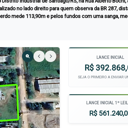
trito Industrial de Santiago/RS, na Rua Alberto Bochi, 
izado no lado direito para quem observa da BR 287, dis
querdo mede 113,90m e pelos fundos com uma sanga, med
LANCE INICIAL
R$ 392.868
SEJA O PRIMEIRO A ENVIAR 
LANCE INICIAL 1º LEI
R$ 561.240,