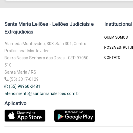
Santa Maria Leilões - Leilões Judiciais e
Institucional
Extrajudicias
QUEM SOMOS
Alameda Montevideo, 308, Sala 301, Centro
NOSSA ESTRUTU
Profissional Montevidéo
Bairro Nossa Senhora das Dores - CEP 97050-
CONTATO
510
Santa Maria / RS
(55) 3317-0129
(55) 99960-2481
atendimento@santamarialeiloes.com.br
Aplicativo