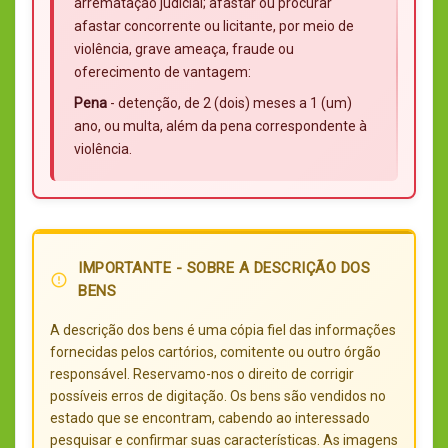
arrematação judicial; afastar ou procurar
afastar concorrente ou licitante, por meio de
violência, grave ameaça, fraude ou
oferecimento de vantagem:
Pena
- detenção, de 2 (dois) meses a 1 (um)
ano, ou multa, além da pena correspondente à
violência.
IMPORTANTE - SOBRE A DESCRIÇÃO DOS
error_outline
BENS
A descrição dos bens é uma cópia fiel das informações
fornecidas pelos cartórios, comitente ou outro órgão
responsável. Reservamo-nos o direito de corrigir
possíveis erros de digitação. Os bens são vendidos no
estado que se encontram, cabendo ao interessado
pesquisar e confirmar suas características. As imagens