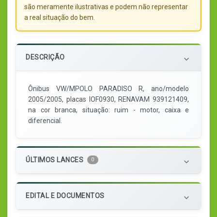
são meramente ilustrativas e podem não representar
a real situação do bem.
DESCRIÇÃO
keyboard_arrow_down
Ônibus VW/MPOLO PARADISO R, ano/modelo
2005/2005, placas IOF0930, RENAVAM 939121409,
na cor branca, situação: ruim - motor, caixa e
diferencial.
ÚLTIMOS LANCES
0
keyboard_arrow_down
EDITAL E DOCUMENTOS
keyboard_arrow_down